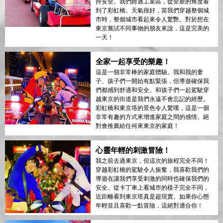
持安全。我們經過工業區，從全新的角度看
到了彩虹橋。天氣很好，當我們穿越整個城
市時，整個城市看起來令人驚艷。對於想在
東京嘗試不同事物的朋友來說，這是完美的
一天！
全家一起享受的樂趣！
這是一個非常棒的家庭體驗。我和我的妻
子、孩子們一開始有點緊張，但導遊確保我
們都感到舒適和安全。和孩子們一起駕駛穿
越東京的街道是我們永遠不會忘記的經歷。
彩虹橋和東京塔的景色令人驚嘆，這是一個
非常有趣的方式來增進家庭之間的感情。絕
對會推薦給任何來東京的家庭！
心靈年輕的刺激冒險！
我之前去過東京，但這次的旅程完全不同！
穿越彩虹橋的駕駛令人振奮，我喜歡我們的
導遊在讓我們享受刺激的同時也確保我們的
安全。從卡丁車上看城市的樣子完全不同，
近距離看到東京塔真是超現實。如果你心態
年輕並且喜歡一點冒險，這絕對適合你！