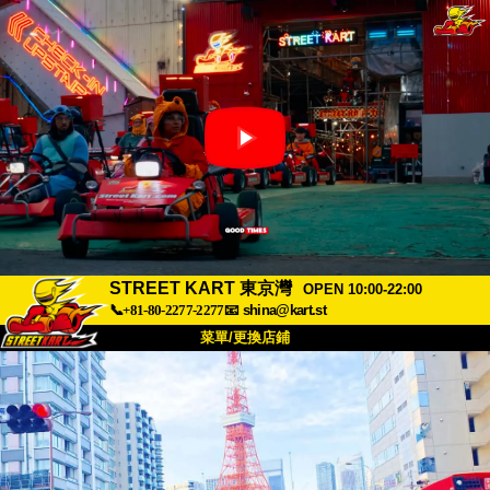
STREET KART 東京灣
OPEN 10:00-22:00
📞+81-80-2277-2277
📧
shina@kart.st
菜單/更換店鋪
首頁
關於我們
規格
價格
交通資訊
顧客評價
常見問題