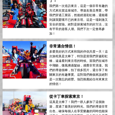
了！
我們第一次造訪東京，這是一個非常有趣的
方式來欣賞這座城市。導遊友善且專業，帶
我們穿過工業區，然後經過彩虹橋，還能看
到讓我驚嘆不已的東京塔。這是一場刺激又
安全的冒險。絕對是探索城市的好方法，沒
有平常的遊客人潮。我們下次一定會再參
加！
非常適合情侶！
多麼美好的方式來和我的伴侶共度一天！這
次旅程真是太棒了，特別是當我們穿越彩虹
橋，遠遠看到東京塔的時候。當我們在城市
中飛馳，微風拂過髮絲，感覺非常浪漫。我
們的導遊很棒，拍了很多照片，還分享了有
關東京的有趣事實。這對我們兩個來說絕對
是一次難忘的經歷。強烈推薦給任何來東京
的情侶！
從卡丁車探索東京！
這真是太棒了！我們一群人參加了這個旅
遊，度過了最美好的時光。我們的導遊非常
出色，確保每個人在享受樂趣的同時也能保