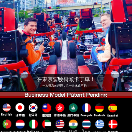
公司
預訂
更換店鋪
東京 品川 #1
東京 秋葉原 #1
東京 秋葉原 #2
東京 澀谷
東京 澀谷分店
東京灣
東京 淺草
大阪
沖繩
在東京駕駛街頭卡丁車！
一次難忘的經歷，且一次永遠不夠！