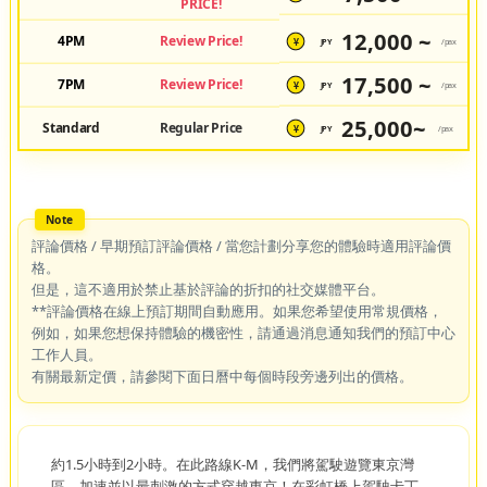
PRICE!
12,000 ~
4PM
Review Price!
JPY
/pax
¥
17,500 ~
7PM
Review Price!
JPY
/pax
¥
25,000~
Standard
Regular Price
JPY
/pax
¥
評論價格 / 早期預訂評論價格 / 當您計劃分享您的體驗時適用評論價
格。
但是，這不適用於禁止基於評論的折扣的社交媒體平台。
**評論價格在線上預訂期間自動應用。如果您希望使用常規價格，
例如，如果您想保持體驗的機密性，請通過消息通知我們的預訂中心
工作人員。
有關最新定價，請參閱下面日曆中每個時段旁邊列出的價格。
約1.5小時到2小時。在此路線K-M，我們將駕駛遊覽東京灣
區。加速並以最刺激的方式穿越東京！在彩虹橋上駕駛卡丁