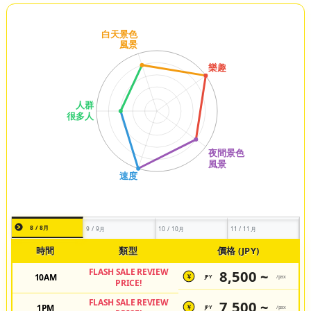
8 / 8月
9 / 9月
10 / 10月
11 / 11月
時間
類型
價格 (JPY)
FLASH SALE REVIEW
8,500 ~
10AM
JPY
/pax
¥
PRICE!
FLASH SALE REVIEW
7,500 ~
1PM
JPY
/pax
¥