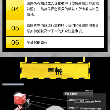
請將所有物品放入儲物櫃中（需要身份證和駕駛
04
執照）。然後選擇您喜愛的服裝！所有服裝均已
清洗。
當團隊準備好進行旅程時，我們的導遊將簡要介
05
紹如何駕駛及卡丁車的安全注意事項。
06
享受您的旅程！
車輛