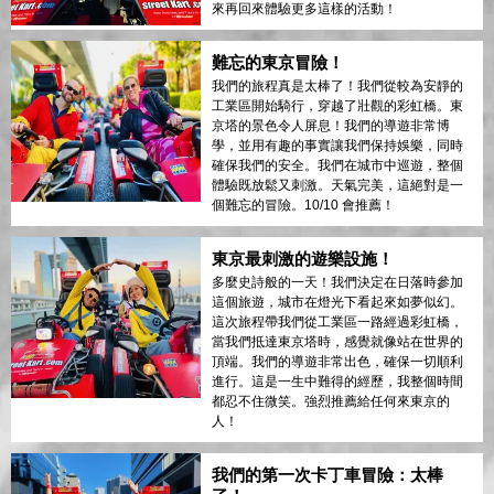
來再回來體驗更多這樣的活動！
難忘的東京冒險！
我們的旅程真是太棒了！我們從較為安靜的
工業區開始騎行，穿越了壯觀的彩虹橋。東
京塔的景色令人屏息！我們的導遊非常博
學，並用有趣的事實讓我們保持娛樂，同時
確保我們的安全。我們在城市中巡遊，整個
體驗既放鬆又刺激。天氣完美，這絕對是一
個難忘的冒險。10/10 會推薦！
東京最刺激的遊樂設施！
多麼史詩般的一天！我們決定在日落時參加
這個旅遊，城市在燈光下看起來如夢似幻。
這次旅程帶我們從工業區一路經過彩虹橋，
當我們抵達東京塔時，感覺就像站在世界的
頂端。我們的導遊非常出色，確保一切順利
進行。這是一生中難得的經歷，我整個時間
都忍不住微笑。強烈推薦給任何來東京的
人！
我們的第一次卡丁車冒險：太棒