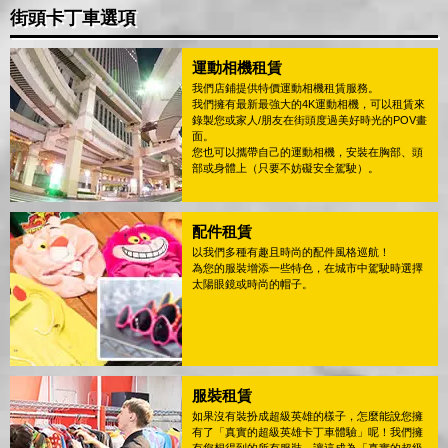
街頭卡丁車選項
運動相機租賃
我們店鋪提供特價運動相機租賃服務。
我們擁有最新最強大的4K運動相機，可以租賃來
錄製您或家人/朋友在街頭度過美好時光的POV畫
面。
您也可以攜帶自己的運動相機，安裝在胸部、頭
部或身體上（只要不妨礙安全駕駛）。
配件租賃
以我們多種有趣且時尚的配件風格巡航！
為您的服裝增添一些特色，在城市中駕駛時選擇
太陽眼鏡或時尚的帽子。
服裝租賃
如果沒有裝扮成超級英雄的樣子，怎麼能說您擁
有了「真實的超級英雄卡丁車體驗」呢！我們擁
有您想得到的所有服裝，讓這成為「真實的超級