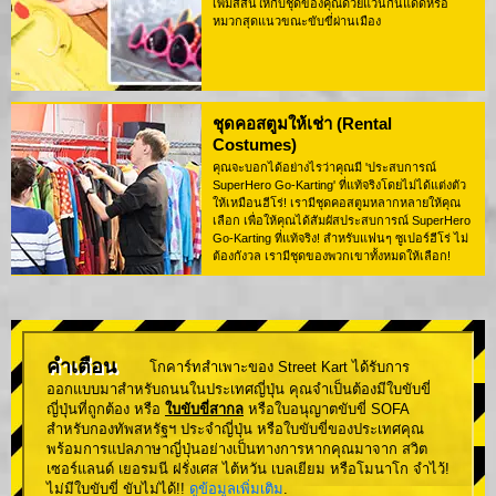
เพิ่มสีสันให้กับชุดของคุณด้วยแว่นกันแดดหรือ
หมวกสุดแนวขณะขับขี่ผ่านเมือง
ชุดคอสตูมให้เช่า (Rental
Costumes)
คุณจะบอกได้อย่างไรว่าคุณมี 'ประสบการณ์
SuperHero Go-Karting' ที่แท้จริงโดยไม่ได้แต่งตัว
ให้เหมือนฮีโร่! เรามีชุดคอสตูมหลากหลายให้คุณ
เลือก เพื่อให้คุณได้สัมผัสประสบการณ์ SuperHero
Go-Karting ที่แท้จริง! สำหรับแฟนๆ ซูเปอร์ฮีโร่ ไม่
ต้องกังวล เรามีชุดของพวกเขาทั้งหมดให้เลือก!
คำเตือน
โกคาร์ทสำเพาะของ Street Kart ได้รับการ
ออกแบบมาสำหรับถนนในประเทศญี่ปุ่น คุณจำเป็นต้องมีใบขับขี่
ญี่ปุ่นที่ถูกต้อง หรือ
ใบขับขี่สากล
หรือใบอนุญาตขับขี่ SOFA
สำหรับกองทัพสหรัฐฯ ประจำญี่ปุ่น หรือใบขับขี่ของประเทศคุณ
พร้อมการแปลภาษาญี่ปุ่นอย่างเป็นทางการหากคุณมาจาก สวิต
เซอร์แลนด์ เยอรมนี ฝรั่งเศส ไต้หวัน เบลเยียม หรือโมนาโก จำไว้!
ไม่มีใบขับขี่ ขับไม่ได้!!
ดูข้อมูลเพิ่มเติม
.