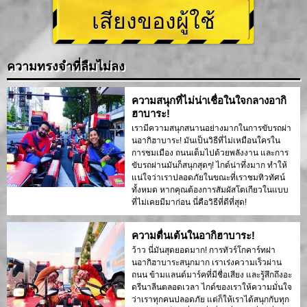
เสียงของผู้ใช้
ความทรงจำที่ลืมไม่ลง
ความสนุกที่ไม่น่าเชื่อในใจกลางอากิ
ฮาบาระ!
เรามีความสนุกสนานอย่างมากในการขับรถผ่า
นอากิฮาบาระ! มันเป็นวิธีที่ไม่เหมือนใครใน
การชมเมือง ถนนเต็มไปด้วยพลังงาน และการ
ขับรถผ่านมันก็สนุกสุดๆ! ไกด์น่าทึ่งมาก ทำให้
แน่ใจว่าเราปลอดภัยในขณะที่เราชมทิวทัศน์
ทั้งหมด หากคุณต้องการสัมผัสโตเกียวในแบบ
ที่ไม่เคยมีมาก่อน นี่คือวิธีที่ดีที่สุด!
ความตื่นเต้นในอากิฮาบาระ!
ว้าว นี่มันสุดยอดมาก! การทัวร์โกคาร์ทผ่า
นอากิฮาบาระสนุกมาก เราเร่งความเร็วผ่าน
ถนน ข้ามแลนด์มาร์คที่มีชื่อเสียง และรู้สึกถึงอะ
ดรีนาลีนตลอดเวลา ไกด์ของเราให้ความมั่นใจ
ว่าเราทุกคนปลอดภัย แต่ก็ให้เราได้สนุกกับทุก