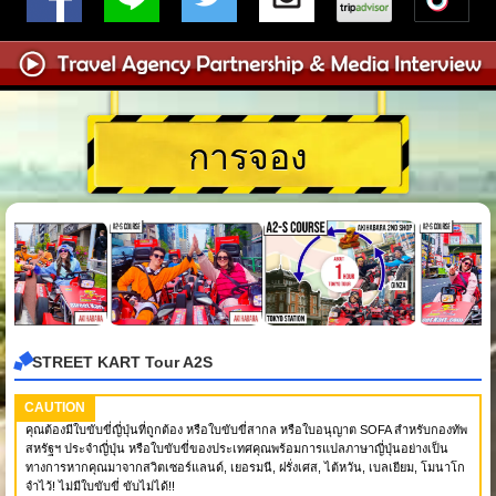
การจอง
STREET KART Tour A2S
CAUTION
คุณต้องมีใบขับขี่ญี่ปุ่นที่ถูกต้อง หรือใบขับขี่สากล หรือใบอนุญาต SOFA สำหรับกองทัพ
สหรัฐฯ ประจำญี่ปุ่น หรือใบขับขี่ของประเทศคุณพร้อมการแปลภาษาญี่ปุ่นอย่างเป็น
ทางการหากคุณมาจากสวิตเซอร์แลนด์, เยอรมนี, ฝรั่งเศส, ไต้หวัน, เบลเยียม, โมนาโก
จำไว้! ไม่มีใบขับขี่ ขับไม่ได้!!