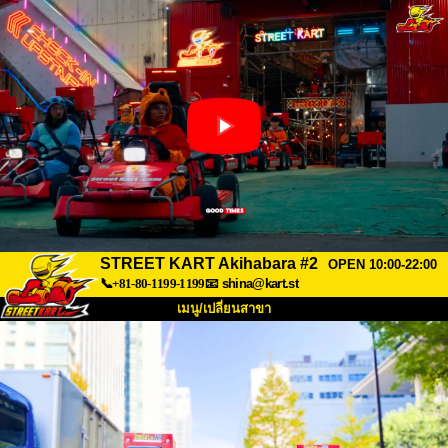
STREET KART Akihabara #2
OPEN 10:00-22:00
📞+81-80-1199-1199
📧
shina@kart.st
เมนู/เปลี่ยนสาขา
หน้าแรก
เกี่ยวกับ
สเปค
ราคา
การเข้าถึง
เสียงจากผู้ใช้
คำถามที่พบบ่อย