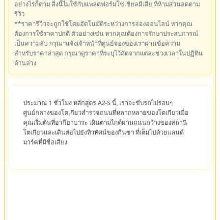
อย่างไรก็ตาม สิ่งนี้ไม่ใช้กับแพลตฟอร์มโซเชียลมีเดีย ที่ห้ามส่วนลดตาม
รีวิว
**ราคารีวิวจะถูกใช้โดยอัตโนมัติระหว่างการจองออนไลน์ หากคุณ
ต้องการใช้ราคาปกติ ตัวอย่างเช่น หากคุณต้องการรักษาประสบการณ์
เป็นความลับ กรุณาแจ้งเจ้าหน้าที่ศูนย์จองของเราผ่านข้อความ
สำหรับราคาล่าสุด กรุณาดูราคาที่ระบุไว้ถัดจากแต่ละช่วงเวลาในปฏิทิน
ด้านล่าง
ประมาณ 1 ชั่วโมง หลักสูตร A2-S นี้, เราจะขับรถไปรอบๆ
ศูนย์กลางของโตเกียวสำรวจถนนที่หลากหลายของโตเกียวเมื่อ
คุณเริ่มต้นที่อากิฮาบาระ เดินตามไกด์ผ่านถนนกว้างของสถานี
โตเกียวและเดินต่อไปยังทิวทัศน์ของกินซ่า ที่เต็มไปด้วยแลนด์
มาร์คที่มีชื่อเสียง