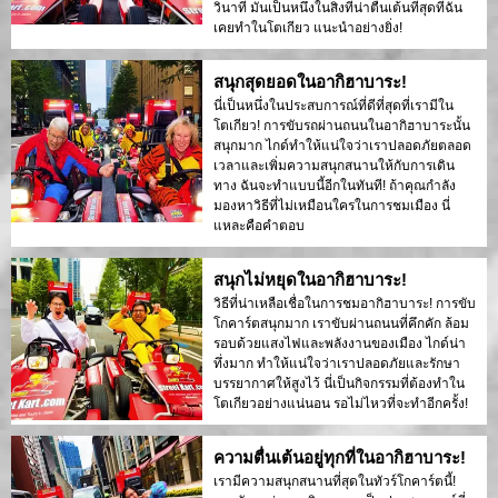
วินาที มันเป็นหนึ่งในสิ่งที่น่าตื่นเต้นที่สุดที่ฉัน
เคยทำในโตเกียว แนะนำอย่างยิ่ง!
สนุกสุดยอดในอากิฮาบาระ!
นี่เป็นหนึ่งในประสบการณ์ที่ดีที่สุดที่เรามีใน
โตเกียว! การขับรถผ่านถนนในอากิฮาบาระนั้น
สนุกมาก ไกด์ทำให้แน่ใจว่าเราปลอดภัยตลอด
เวลาและเพิ่มความสนุกสนานให้กับการเดิน
ทาง ฉันจะทำแบบนี้อีกในทันที! ถ้าคุณกำลัง
มองหาวิธีที่ไม่เหมือนใครในการชมเมือง นี่
แหละคือคำตอบ
สนุกไม่หยุดในอากิฮาบาระ!
วิธีที่น่าเหลือเชื่อในการชมอากิฮาบาระ! การขับ
โกคาร์ตสนุกมาก เราขับผ่านถนนที่คึกคัก ล้อม
รอบด้วยแสงไฟและพลังงานของเมือง ไกด์น่า
ทึ่งมาก ทำให้แน่ใจว่าเราปลอดภัยและรักษา
บรรยากาศให้สูงไว้ นี่เป็นกิจกรรมที่ต้องทำใน
โตเกียวอย่างแน่นอน รอไม่ไหวที่จะทำอีกครั้ง!
ความตื่นเต้นอยู่ทุกที่ในอากิฮาบาระ!
เรามีความสนุกสนานที่สุดในทัวร์โกคาร์ตนี้!