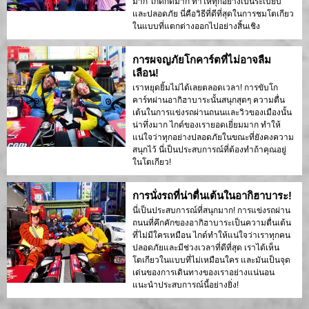
มาก ไกด์ก็ดีมาก ทำให้ทุกอย่างเป็นระเบียบ
และปลอดภัย นี่คือวิธีที่ดีที่สุดในการชมโตเกียว
ในแบบที่แตกต่างออกไปอย่างสิ้นเชิง
การผจญภัยโกคาร์ตที่ไม่อาจลืม
เลือน!
เราหยุดยิ้มไม่ได้เลยตลอดเวลา! การขับโก
คาร์ทผ่านอากิฮาบาระนั้นสนุกสุดๆ ความตื่น
เต้นในการแข่งรถผ่านถนนและวิวของเมืองนั้น
น่าทึ่งมาก ไกด์ของเรายอดเยี่ยมมาก ทำให้
แน่ใจว่าทุกอย่างปลอดภัยในขณะที่ยังคงความ
สนุกไว้ นี่เป็นประสบการณ์ที่ต้องทำถ้าคุณอยู่
ในโตเกียว!
การนั่งรถที่น่าตื่นเต้นในอากิฮาบาระ!
นี่เป็นประสบการณ์ที่สนุกมาก! การแข่งรถผ่าน
ถนนที่คึกคักของอากิฮาบาระเป็นความตื่นเต้น
ที่ไม่มีใครเหมือน ไกด์ทำให้แน่ใจว่าเราทุกคน
ปลอดภัยและมีช่วงเวลาที่ดีที่สุด เราได้เห็น
โตเกียวในแบบที่ไม่เหมือนใคร และมันเป็นจุด
เด่นของการเดินทางของเราอย่างแน่นอน
แนะนำประสบการณ์นี้อย่างยิ่ง!