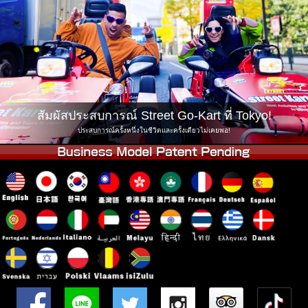
บริษัท
การจอง
เปลี่ยนสาขา
Tokyo Shinagawa
Tokyo Akihabara#1
Tokyo Akihabara#2
Tokyo Shibuya
Tokyo Shibuya Annex
Tokyo Bay
สัมผัสประสบการณ์ Street Go-Kart ที่ Tokyo!
Tokyo Asakusa
Osaka
ประสบการณ์ครั้งหนึ่งในชีวิตและครั้งเดียวไม่เคยพอ!
Okinawa