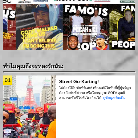
ทำไมคุณถึงจะหลงรักมัน:
01
Street Go-Karting!
ไม่ต้องใช้ใบขับขี่พิเศษ! เพียงแค่มีใบขับขี่ญี่ปุ่นที่ถูก
ต้อง ใบขับขี่สากล หรือใบอนุญาต SOFA คุณก็
สามารถขับขี่ไปทั่วโตเกียวได้!
ดูข้อมูลเพิ่มเติม