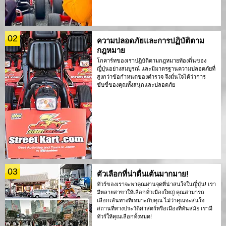
02
ความปลอดภัยและการปฏิบัติตาม
กฎหมาย
โกคาร์ทของเราปฏิบัติตามกฎหมายท้องถิ่นของ
ญี่ปุ่นอย่างสมบูรณ์ และมีมาตรฐานความปลอดภัยที่
สูงกว่าข้อกำหนดของตำรวจ จึงมั่นใจได้ว่าการ
ขับขี่ของคุณทั้งสนุกและปลอดภัย
03
ตัวเลือกที่น่าตื่นเต้นมากมาย!
ทัวร์ของเราจะพาคุณผ่านจุดที่น่าสนใจในญี่ปุ่น! เรา
มีหลายสาขาให้เลือกทั่วเมืองใหญ่ คุณสามารถ
เลือกเส้นทางที่เหมาะกับคุณ ไม่ว่าคุณจะสนใจ
สถานที่ทางประวัติศาสตร์หรือเมืองที่ทันสมัย เรามี
ทัวร์ให้คุณเลือกทั้งหมด!