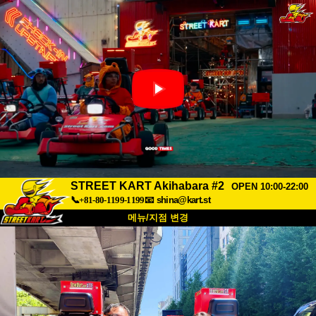
STREET KART Akihabara #2
OPEN 10:00-22:00
📞+81-80-1199-1199
📧
shina@kart.st
메뉴/지점 변경
최상단
소개
사양
가격
접근성
고객 리뷰
자주 묻는 질문