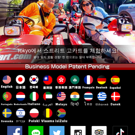
회사 정보
예약
지점 변경
도쿄 시나가와 #1
도쿄 아키하바라#1
도쿄 아키하바라#2
도쿄 시부야
도쿄 시부야 애넥스
도쿄 베이
Tokyo에서 스트리트 고카트를 체험하세요!
도쿄 아사쿠사
오사카
평생 잊지 못할 경험! 한 번으로는 절대 부족합니다!
오키나와